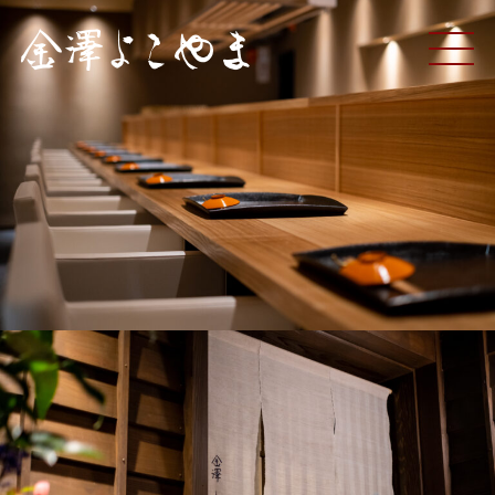
ME
NU