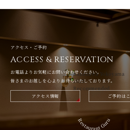
アクセス・ご予約
ACCESS & RESERVATION
お電話よりお気軽にお問い合わせください。
Kanazawa Yokoyama
皆さまのお越しを心よりお待ちいたしております。
2025
Recommended
アクセス情報
ご予約は
Restaurant Guru