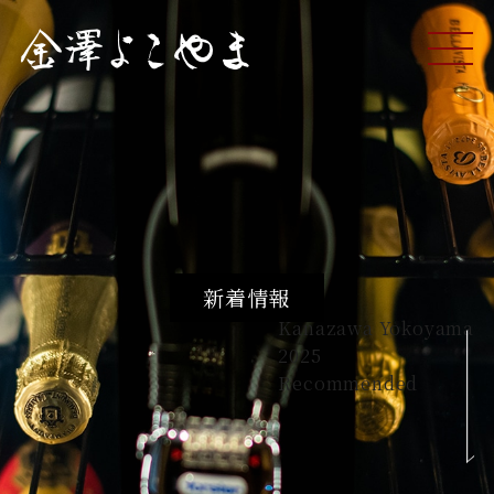
ME
NU
新着情報
Kanazawa Yokoyama
2025
Recommended