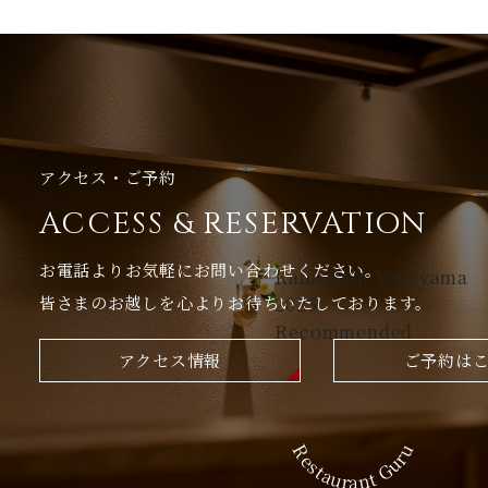
アクセス・ご予約
ACCESS & RESERVATION
お電話よりお気軽にお問い合わせください。
Kanazawa Yokoyama
皆さまのお越しを心よりお待ちいたしております。
2025
Recommended
アクセス情報
ご予約は
Restaurant Guru