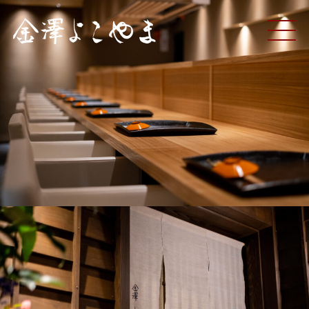
ME
NU