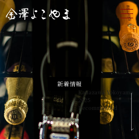
ME
NU
新着情報
Kanazawa Yokoyama
2025
Recommended