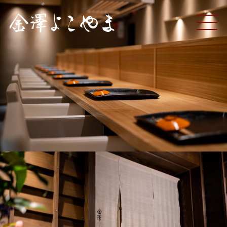
ME
NU