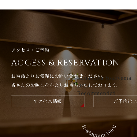
アクセス・ご予約
ACCESS & RESERVATION
お電話よりお気軽にお問い合わせください。
Kanazawa Yokoyama
皆さまのお越しを心よりお待ちいたしております。
2025
Recommended
アクセス情報
ご予約は
Restaurant Guru